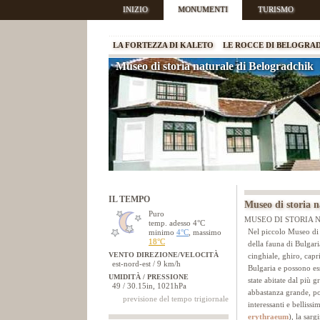
INIZIO
MONUMENTI
TURISMO
LA FORTEZZA DI KALETO
LE ROCCE DI BELOGRA
Museo di storia naturale di Belogradchik
IL TEMPO
Museo di storia n
Puro
MUSEO DI STORIA 
temp. adesso 4°C
Nel piccolo Museo di s
minimo
4°C
, massimo
18°C
della fauna di Bulgari
VENTO DIREZIONE/VELOCITÀ
cinghiale, ghiro, capr
est-nord-est / 9 km/h
Bulgaria e possono ess
UMIDITÀ / PRESSIONE
state abitate dal più 
49 / 30.15in, 1021hPa
abbastanza grande, poi
previsione del tempo trigiornale
interessanti e belliss
erythraeum
), la sar