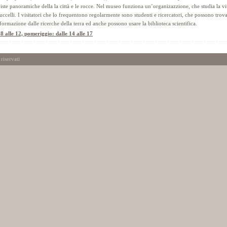
iste panoramiche della la città e le rocce. Nel museo funziona un’organizazzione, che studia la vi
uccelli. I visitatori che lo frequentono regolarmente sono studenti e ricercatori, che possono trov
ormazione dalle ricerche della terra ed anche possono usare la biblioteca scientifica.
 8 alle 12, pomeriggio: dalle 14 alle 17
 riservati