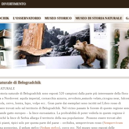
DIVERTIMENTO
DCHIK
L’OSSERVATORIO
MUSEO STORICO
MUSEO DI STORIA NATURALE
G
aturale di Belogradchik
NATURALE
toria naturale di Belogradchik sono esposti 520 campioni dalla parte più interessante della flora 
a a Nordovest: aquila imperial, cornacchia azzurra, avvoltoio,assiuolo velato,cicogna near, falcon
iola, cervo, lontra, lupo, volpe ecc.. Gran parte dai esemplari sono iscritti nel Libro rosso di
ere trovati solo sul territorio di Belogradchik. Nel vicino passato le foreste di questo regione son
grande gatto europeo – la lince euroasiatica. La probrabilità di poter vederla in questo regione è
chè la lince di Serbia allarga il territorio della sua popolazione . Possono essere trovati altri
imi pianti, tipici solo per questa parte del paese – orchidea, semprevivum rosso (
Sempervivum
gina porporino, il sedum stefco (
Sedum stefco
), corco ecc. Nel museo sono esposti delle