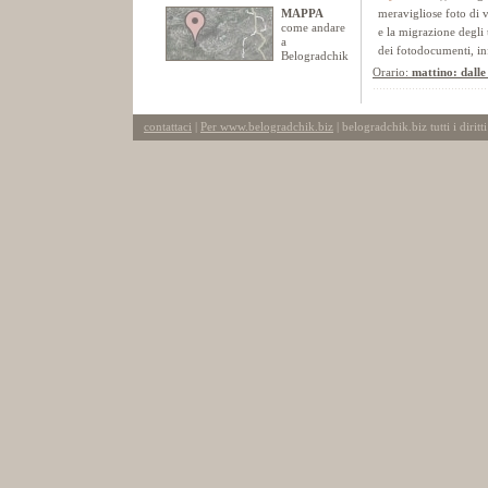
MAPPA
meravigliose foto di v
come andare
e la migrazione degli 
a
dei fotodocumenti, inf
Belogradchik
Orario:
mattino: dalle
contattaci
|
Per www.belogradchik.biz
| belogradchik.biz tutti i diritti