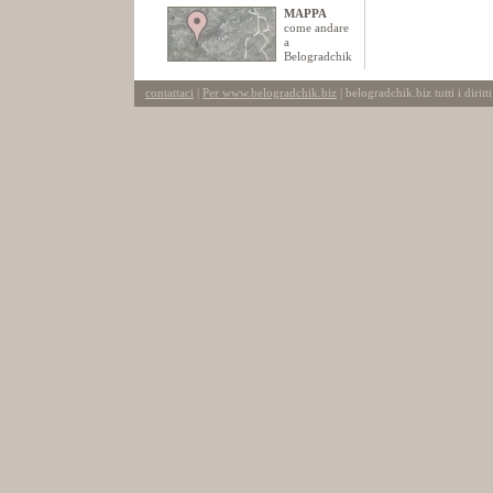
MAPPA
come andare
a
Belogradchik
contattaci
|
Per www.belogradchik.biz
| belogradchik.biz tutti i diritti