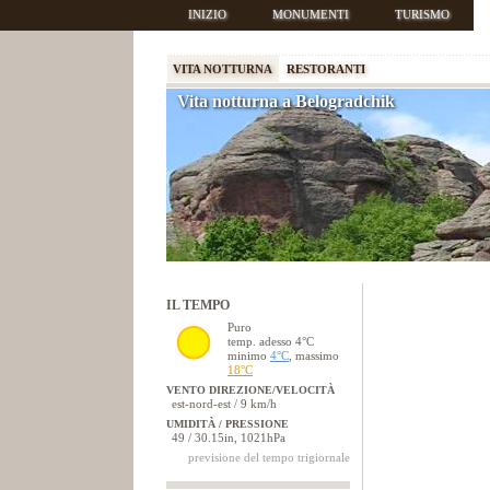
INIZIO
MONUMENTI
TURISMO
VITA NOTTURNA
RESTORANTI
Vita notturna a Belogradchik
IL TEMPO
Puro
temp. adesso 4°C
minimo
4°C
, massimo
18°C
VENTO DIREZIONE/VELOCITÀ
est-nord-est / 9 km/h
UMIDITÀ / PRESSIONE
49 / 30.15in, 1021hPa
previsione del tempo trigiornale